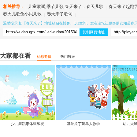
相关推荐 :
儿童歌谣,季节儿歌,春天来了，春天儿歌
春天来了起跑
春天儿歌兔小贝儿歌
春天来了歌词
温馨提示:把【
春天来了
】地址粘贴在博客、QQ空间、发在论坛让更多朋友知道
春
复制网页地址
大家都在看
精彩专辑
热门舞蹈
少儿舞蹈形体训练视
基础拉丁舞单人教学
幼儿大