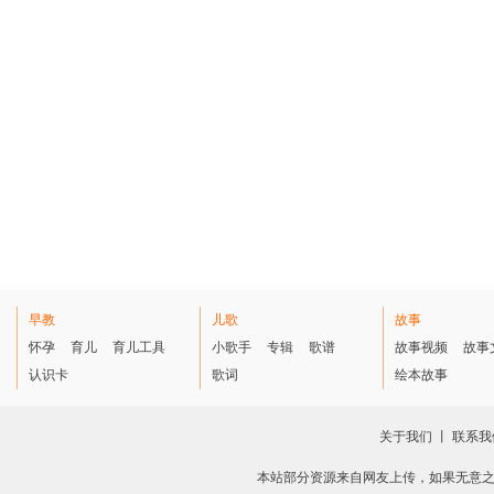
早教
儿歌
故事
怀孕
育儿
育儿工具
小歌手
专辑
歌谱
故事视频
故事
认识卡
歌词
绘本故事
关于我们
丨
联系我
本站部分资源来自网友上传，如果无意之