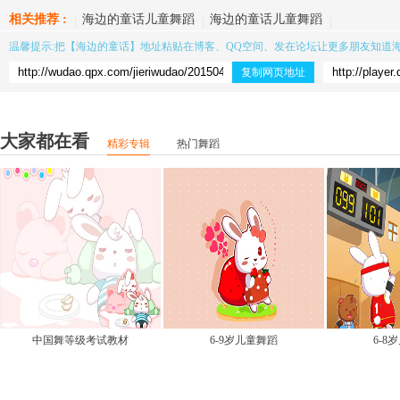
相关推荐 :
海边的童话儿童舞蹈
海边的童话儿童舞蹈
温馨提示:把【
海边的童话
】地址粘贴在博客、QQ空间、发在论坛让更多朋友知道
复制网页地址
大家都在看
精彩专辑
热门舞蹈
中国舞等级考试教材
6-9岁儿童舞蹈
6-8