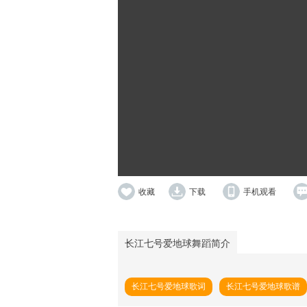
收藏
下载
手机观看
长江七号爱地球舞蹈简介
长江七号爱地球歌词
长江七号爱地球歌谱