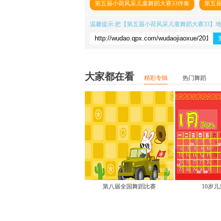
第五届小荷风采儿童舞蹈大赛33伴奏
第五届
温馨提示:把【
第五届小荷风采儿童舞蹈大赛33
】
舞蹈下载
及观看地址
大家都在看
精彩专辑
热门舞蹈
第八届全国舞蹈比赛
10岁