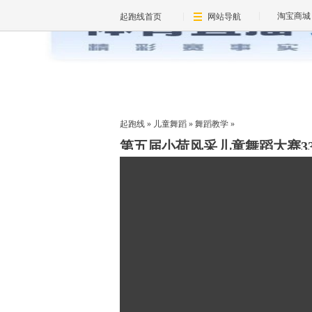
淘宝商城
起跑线首页
网站导航
起跑线
»
儿童舞蹈
»
舞蹈教学
»
第五届小荷风采儿童舞蹈大赛3