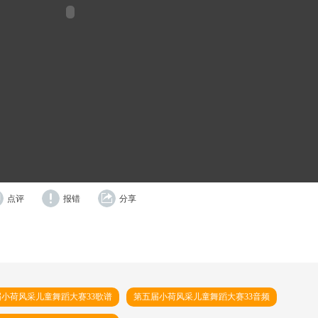
点评
报错
分享
小荷风采儿童舞蹈大赛33歌谱
第五届小荷风采儿童舞蹈大赛33音频