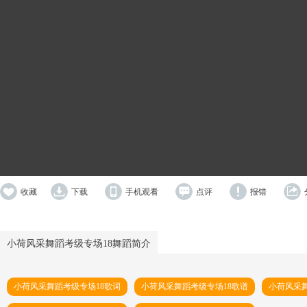
收藏
下载
手机观看
点评
报错
小荷风采舞蹈考级专场18舞蹈简介
小荷风采舞蹈考级专场18歌词
小荷风采舞蹈考级专场18歌谱
小荷风采舞