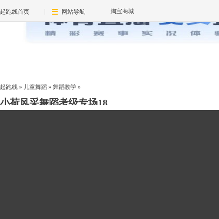
淘宝商城
起跑线首页
网站导航
起跑线
»
儿童舞蹈
»
舞蹈教学
»
小荷风采舞蹈考级专场18