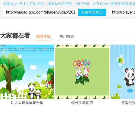
温馨提示:把【
北京欢迎您
】地址粘贴在博客、QQ空间、发在论坛让更多朋友知道
复制网页地址
大家都在看
精彩专辑
热门舞蹈
幼儿大班集体舞全集
特长生舞蹈四
河南电